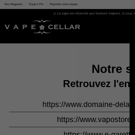
Nos Magasins
Espace Pro
Rejoindre notre équipe
⚠️ La vape est réservée aux fumeurs majeurs, si vous n
Notre si
Retrouvez l'ens
https://www.domaine-dela
https://www.vapostore
https://www.e-garette.