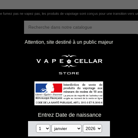
e fumez pas ne vapez pas, les produits de vapotage sont conçus pour une transition vers u
Attention, site destiné à un public majeur
te internet n'est plus d
emble de nos produits sur le
vape.com/
http
Entrez Date de naissance
.com/
ht
fr/
https: