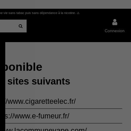
ne vie sans tabac puis sans dépendance à la nicotine.
⚠️
Connexion
isponible
s sites suivants
s://www.cigaretteelec.fr/
tps://www.e-fumeur.fr/
//www.lacommunevape.com/