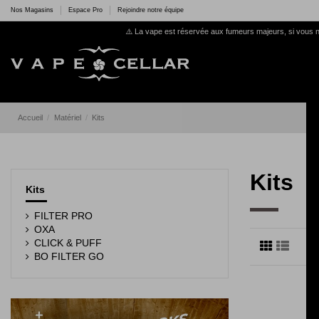
Nos Magasins
Espace Pro
Rejoindre notre équipe
⚠️ La vape est réservée aux fumeurs majeurs, si vous n
Accueil
Matériel
Kits
Kits
Kits
FILTER PRO
OXA
CLICK & PUFF
BO FILTER GO