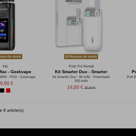
ure de stock
Rupture de stock
Kits
Pods Pré Rempli
Max - Geekvape
Kit Smarter Duo - Smarter
P
 80W - POD - Geekvape
Kit Smarter Duo - 90 mAh - Powerbank
Pod 2
500 mAh
9,90 €
14,00 €
20,00 €
 8 article(s)