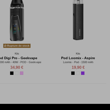
Rupture de stock
Kits
Kits
od Digi Pro - Geekvape
Pod Loomix - Aspire
000 mAh - 40W - POD - Geekvape
Loomix - Pod - 1500 mAh
34,90 €
19,90 €