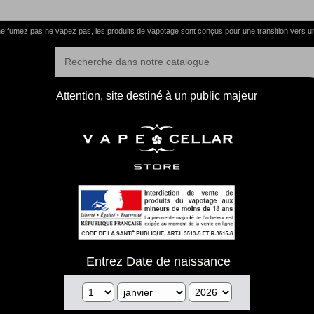
e fumez pas ne vapez pas, les produits de vapotage sont conçus pour une transition vers u
Attention, site destiné à un public majeur
Entrez Date de naissance