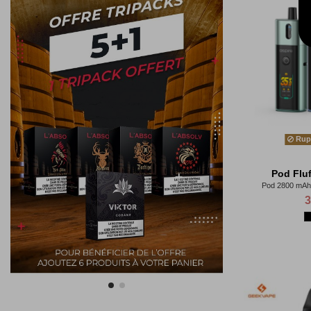
Rupt
Pod Fluf
Pod 2800 mAh 
3