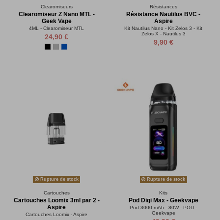
Clearomiseurs
Résistances
Clearomiseur Z Nano MTL -
Résistance Nautilus BVC -
Geek Vape
Aspire
4ML - Clearomiseur MTL
Kit Nautilus Nano - Kit Zelos 3 - Kit
Zelos X - Nautilus 3
24,90 €
9,90 €
Rupture de stock
Rupture de stock
Cartouches
Kits
Cartouches Loomix 3ml par 2 -
Pod Digi Max - Geekvape
Aspire
Pod 3000 mAh - 80W - POD -
Geekvape
Cartouches Loomix - Aspire