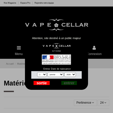
Nos Magasins
Espace Pro
Rejoindre notre équipe
Attention, site destiné à un public majeur
Menu
Rechercher
Connexion
Accueil
Matériel
Entrez Date de naissance
Matériel
Pertinence
24