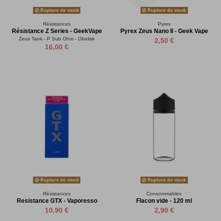
Rupture de stock
Rupture de stock
Résistances
Pyrex
Résistance Z Series - GeekVape
Pyrex Zeus Nano II - Geek Vape
Zeus Tank - P Sub Ohm - Obelisk
2,50 €
16,00 €
Rupture de stock
Rupture de stock
Résistances
Consommables
Resistance GTX - Vaporesso
Flacon vide - 120 ml
10,90 €
2,90 €