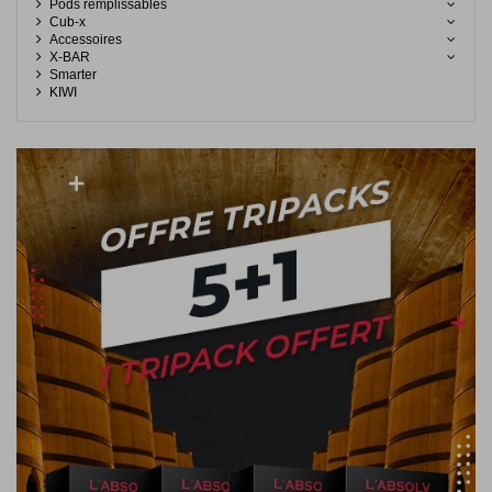
Pods remplissables
Cub-x
Accessoires
X-BAR
Smarter
KIWI