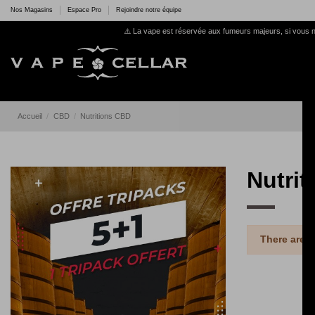
Nos Magasins
Espace Pro
Rejoindre notre équipe
⚠️ La vape est réservée aux fumeurs majeurs, si vous n
Accueil
CBD
Nutritions CBD
Nutri
There are n