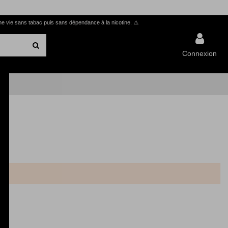
ne vie sans tabac puis sans dépendance à la nicotine.
⚠️
Connexion