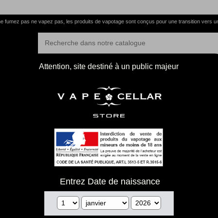
e fumez pas ne vapez pas, les produits de vapotage sont conçus pour une transition vers u
Attention, site destiné à un public majeur
tions CBD
o products.
Entrez Date de naissance