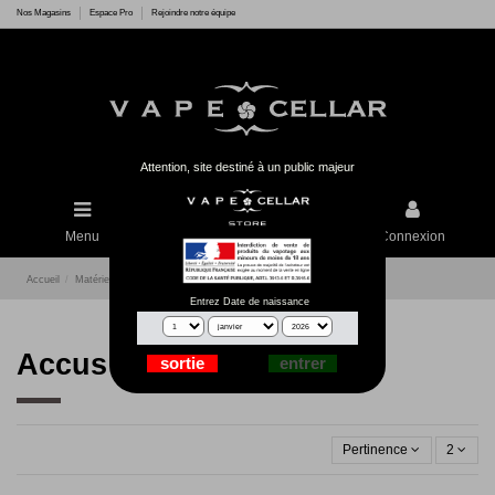
Nos Magasins
Espace Pro
Rejoindre notre équipe
Attention, site destiné à un public majeur
Menu
Rechercher
Connexion
Accueil
Matériel
Accessoires
Pièces détachées
Accus
Entrez Date de naissance
Accus
Pertinence
2