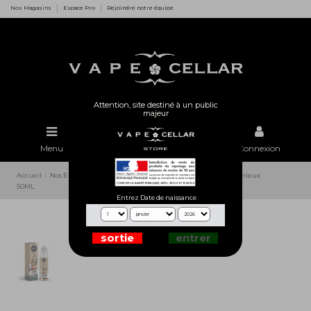
Nos Magasins
Espace Pro
Rejoindre notre équipe
Attention, site destiné à un public
majeur
Menu
Rechercher
Connexion
Accueil
Nos E-Liquides
Autres Marques
Curieux
Licorne - Curieux
50ML
Entrez Date de naissance