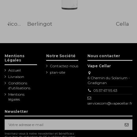
Cellar Boost - Booster de Nicotine
Berlingot
QUICK VIEW
Mentions
Notre Société
Nous contacter
Légales
Contactez-nous
Vape Cellar
Accueil
plan-site
Livraison
6 Chemin du Solarium -
Gradignan
Conditions
d'utilisations
05.57.67.95.63
Mentions
légales
servicecom@vapecellar.fr
Newsletter
Inscrivez-vous à notre newsletter et bénéficiez
d'un bon de réduction de 5€ à utiliser dés votre