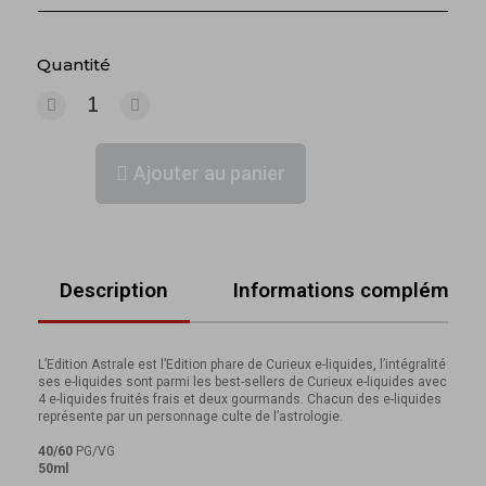
Quantité
Ajouter au panier
Description
Informations complémenta
L’Edition Astrale est l’Edition phare de Curieux e-liquides, l’intégralité
ses e-liquides sont parmi les best-sellers de Curieux e-liquides avec
4 e-liquides fruités frais et deux gourmands. Chacun des e-liquides
représente par un personnage culte de l’astrologie.
40/60
PG/VG
50ml