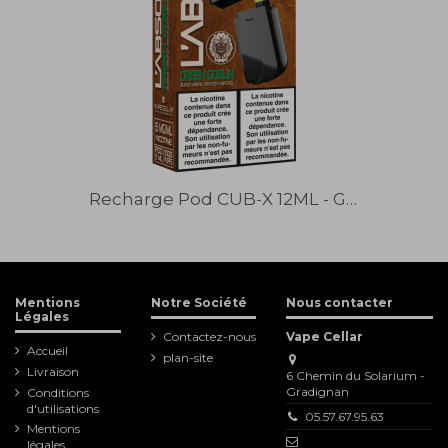
Recharge Pod CUB-X 12ML - GREEN GOBLIN
QUICK VIEW
Mentions
Notre Société
Nous contacter
Légales
Contactez-nous
Vape Cellar
Accueil
plan-site
Livraison
6 Chemin du Solarium -
Gradignan
Conditions
d'utilisations
05.57.67.95.63
Mentions
légales