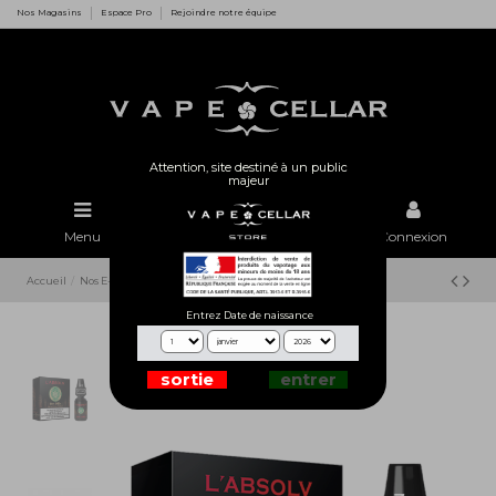
Nos Magasins
Espace Pro
Rejoindre notre équipe
Attention, site destiné à un public
majeur
Menu
Rechercher
Connexion
Accueil
Nos E-Liquides
Vape Cellar
L'absolv
Green Goblin
Entrez Date de naissance