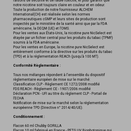
raisons de sécurité et de faible toxicité, et pour garantir que
notre nicotine soit toujours claire en couleur et en odeur.
Toute la production de notre fournisseur ALCHEM
International(CH) est réalisée selon les normes
pharmaceutiques cGMP et leurs sites de production sont
inspectés par le ministère de la santé ainsi que par la FDA
américaine, la DEQM (UE) et l’OMS.
Pour les ventes aux États-Unis, la nicotine pure NicSelect est
étayée par un fichier central pour les produits du tabac (TPMF)
soumis à la FDA américaine.
Pour les ventes en Europe, la nicotine pure NicSelect est
entièrement conforme à la directive sur les produits du tabac
(TPD) et à la réglementation REACh (jusqu’à 100 MT).
Conformité Règlementaire :
Tous nos mélanges répondent à l'ensemble du dispositif
règlementaire européen de mise sur le marché:
Classification CLP - Règlement CE 1272/2008 modifié
FDS REACH - Règlement CE - 1907/2006 modifié
Déclaration PCN - UFI au titre du règlement CLP - Portail de
l’ECHA
Notification de mise sur le marché selon la réglementation
européenne TPD (Directive n° 2014/40/UE).
Conditionnement :
Flacon 60 ml Chubby GORILLA
Flacon 10 ml fabriqué en France - PETG UV Biophotonique qui