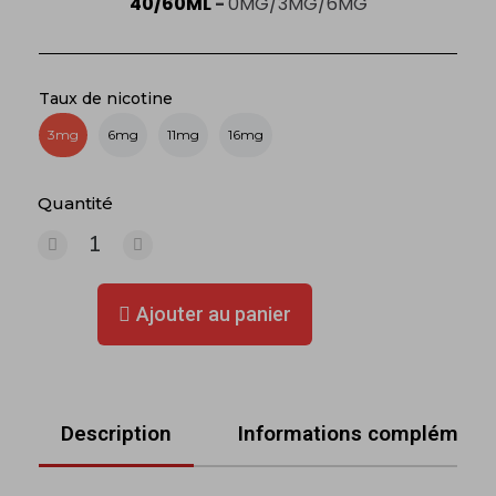
40/60ML
-
0MG/3MG/6MG
Taux de nicotine
3mg
6mg
11mg
16mg
Quantité
Ajouter au panier
Description
Informations complémenta