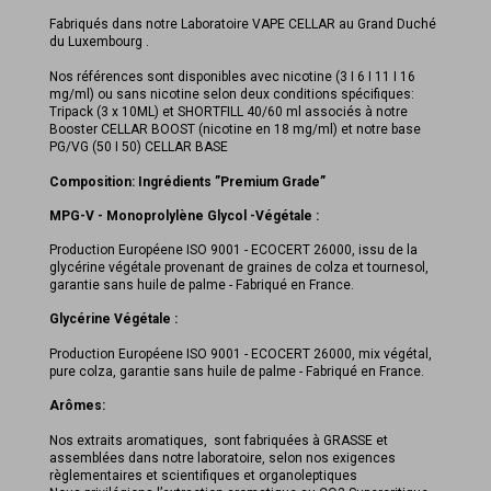
Fabriqués dans notre Laboratoire VAPE CELLAR au Grand Duché
du Luxembourg .
Nos références sont disponibles avec nicotine (3 I 6 I 11 I 16
mg/ml) ou sans nicotine selon deux conditions spécifiques:
Tripack (3 x 10ML) et SHORTFILL 40/60 ml associés à notre
Booster CELLAR BOOST (nicotine en 18 mg/ml) et notre base
PG/VG (50 I 50) CELLAR BASE
Composition: Ingrédients ”Premium Grade”
MPG-V - Monoprolylène Glycol -Végétale :
Production Européene ISO 9001 - ECOCERT 26000, issu de la
glycérine végétale provenant de graines de colza et tournesol,
garantie sans huile de palme - Fabriqué en France.
Glycérine Végétale :
Production Européene ISO 9001 - ECOCERT 26000, mix végétal,
pure colza, garantie sans huile de palme - Fabriqué en France.
Arômes:
Nos extraits aromatiques, sont fabriquées à GRASSE et
assemblées dans notre laboratoire, selon nos exigences
règlementaires et scientifiques et organoleptiques