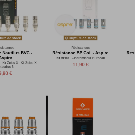
ure de stock
Rupture de stock
sistances
Résistances
 Nautilus BVC -
Résistance BP Coil - Aspire
Res
Aspire
Kit BP80 - Clearomiseur Huracan
- Kit Zelos 3 - Kit Zelos X
11,90 €
Nautilus 3
9,90 €