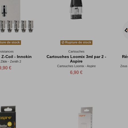
ure de stock
Rupture de stock
sistances
Cartouches
 Z-Coil - Innokin
Cartouches Loomix 3ml par 2 -
Rés
Aspire
 Zlide - Zenith 2
Cartouches Loomix - Aspire
Zeus 
9,90 €
6,90 €