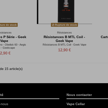
ure de stock
Rupture de stock
sistances
Résistances
s P Série - Geek
Résistances B MTL Coil -
Car
Vape
Geek Vape
o - Obelisk 60 - Aegis
Résistances B MTL Coil - Geek Vape
o - Geekvape
12,90 €
2,90 €
de 15 article(s)
té
Nous contacter
-nous
Vape Cellar