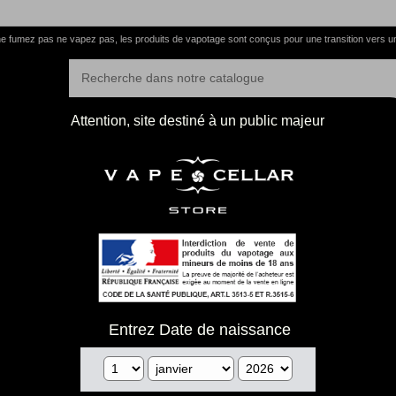
e fumez pas ne vapez pas, les produits de vapotage sont conçus pour une transition vers u
Attention, site destiné à un public majeur
ommables
Entrez Date de naissance