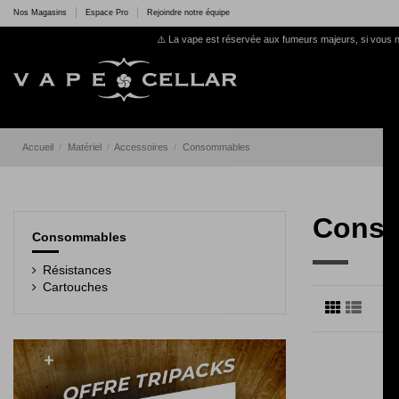
Nos Magasins
Espace Pro
Rejoindre notre équipe
⚠️ La vape est réservée aux fumeurs majeurs, si vous n
Accueil
Matériel
Accessoires
Consommables
Cons
Consommables
Résistances
Cartouches