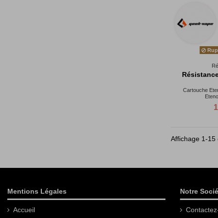
Rupt
Ré
Résistance
Cartouche Eten
Eten
1
Affichage 1-15 
Mentions Légales
Notre Socié
Accueil
Contactez