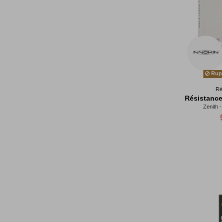
Rupt
Ré
Résistance
Zenith -