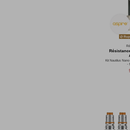
Rupt
Ré
Résistance
Kit Nautilus Nano 
- 