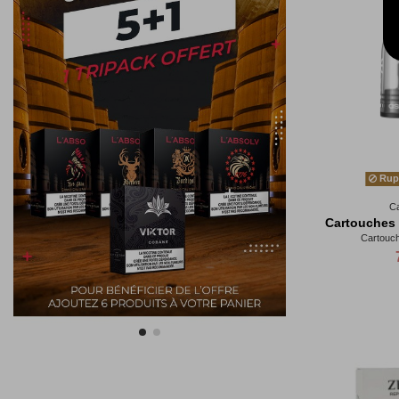
Rupt
C
Cartouches F
Cartouch