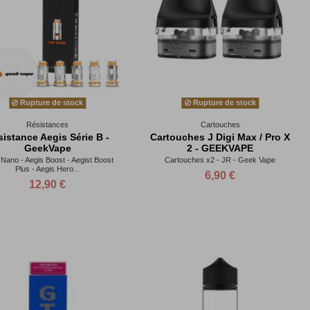
Rupture de stock
Rupture de stock
Résistances
Cartouches
istance Aegis Série B -
Cartouches J Digi Max / Pro X
GeekVape
2 - GEEKVAPE
Nano - Aegis Boost - Aegist Boost
Cartouches x2 - JR - Geek Vape
Plus - Aegis Hero...
6,90 €
12,90 €