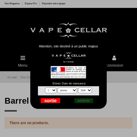
Nos Magasins
Espace Pro
Rejoindre notre équipe
Attention, site destiné à un public majeur
Menu
Rechercher
Connexion
Accueil
Nos E-Liquides
Vape Cellar
Barrel of Absolv
Entrez Date de naissance
Barrel of Absolv
There are no products.